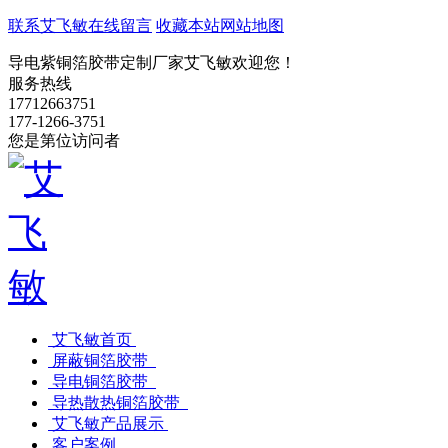
联系艾飞敏
在线留言
收藏本站
网站地图
导电紫铜箔胶带定制厂家艾飞敏欢迎您！
服务热线
17712663751
177-1266-3751
您是第
位访问者
艾飞敏首页
屏蔽铜箔胶带
导电铜箔胶带
导热散热铜箔胶带
艾飞敏产品展示
客户案例