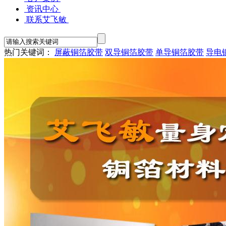
资讯中心
联系艾飞敏
热门关键词：
屏蔽铜箔胶带
双导铜箔胶带
单导铜箔胶带
导电