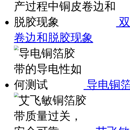
双
卷边和脱胶现象
导电铜箔