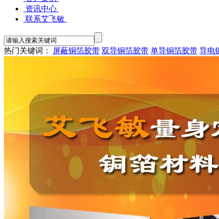
资讯中心
联系艾飞敏
热门关键词：
屏蔽铜箔胶带
双导铜箔胶带
单导铜箔胶带
导电