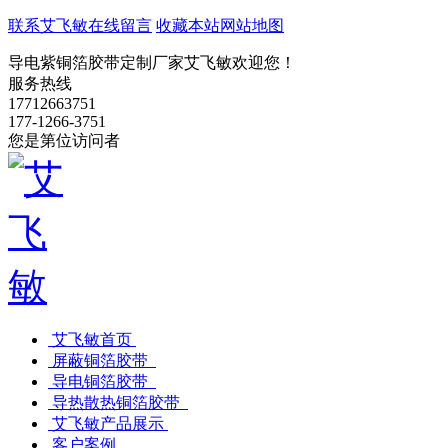
联系艾飞敏
在线留言
收藏本站
网站地图
导电紫铜箔胶带定制厂家艾飞敏欢迎您！
服务热线
17712663751
177-1266-3751
您是第
位访问者
艾飞敏首页
屏蔽铜箔胶带
导电铜箔胶带
导热散热铜箔胶带
艾飞敏产品展示
客户案例