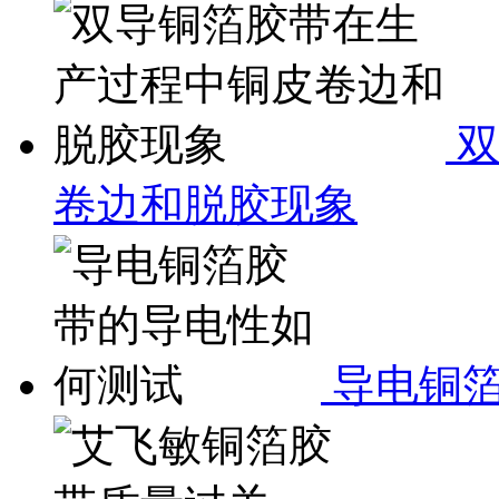
双
卷边和脱胶现象
导电铜箔