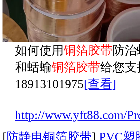
如何使用
铜箔胶带
防治
和蛞蝓
铜箔胶带
给您支
18913101975
[查看]
http://www.yft88.com/Pr
[
防静电铜箔胶带
]
PVC