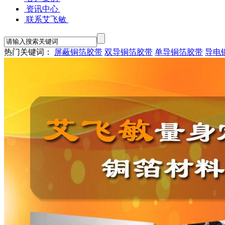
资讯中心
联系艾飞敏
热门关键词：
屏蔽铜箔胶带
双导铜箔胶带
单导铜箔胶带
导电