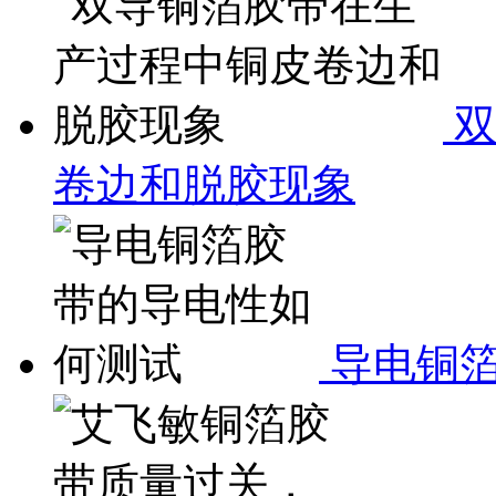
双
卷边和脱胶现象
导电铜箔