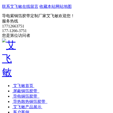
联系艾飞敏
在线留言
收藏本站
网站地图
导电紫铜箔胶带定制厂家艾飞敏欢迎您！
服务热线
17712663751
177-1266-3751
您是第
位访问者
艾飞敏首页
屏蔽铜箔胶带
导电铜箔胶带
导热散热铜箔胶带
艾飞敏产品展示
客户案例